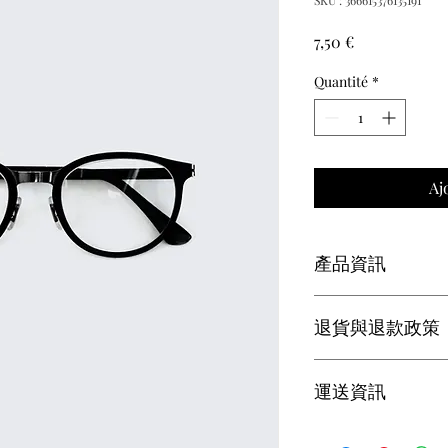
SKU : 366615376135191
Prix
7,50 €
Quantité
*
Aj
產品資訊
這是產品詳情，適合
退貨與退款政策
寸、材料、保固和清
品的獨特之處，以及
能在購買之前清楚了
這是退貨與退款政策
運送資訊
客有信心和决心購買
產品。撰寫政策時，
顧客有信心購買您的
這是個運送政策，適