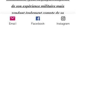
de son expérience militaire mais
rendant également compte de sa
connaissance d’un art contemporain
Email
Facebook
Instagram
désormais international, trouvent un
point d’équilibre entre fantaisie
anarchisante et souci attentif de la
forme.
Contact
86 Rue des Meuniers, 59000
Lille